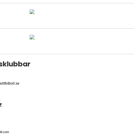
sklubbar
fotboll.se
m
IF
oll.com