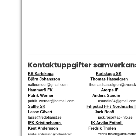
Kontaktuppgifter samverkan
KB Karlskoga
Karlskoga SK
Björn Johansson Thomas Hasselgren
nalleontour@gmail.com thomas.hasselgren@svenskelit
Hammarö FK
Åtorps IF
Patrik Werner
Anders Sandin
patrik_werner@hotmail.com
asandin84@gmail.co
Säffle SK
Filipstad FF / Nordmarks 
Lasse Gävert Jack Rosö
lasse@redotjanst.se
jack.roso@ati-info.se
IFK Kristinehamn
IK Arvika Fotboll
Kent Andersson Fredrik Tholen
fredrik.tholen@arvikafotb
kent-e.andersson@hotmail.com