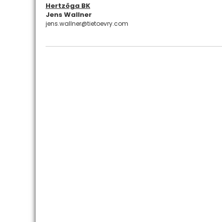
Hertzöga BK
Jens Wallner
jens.wallner@tietoevry.com